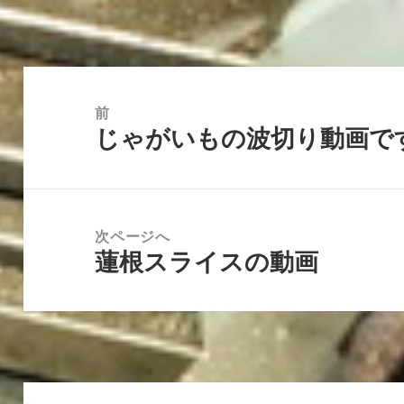
投
稿
前
じゃがいもの波切り動画で
ナ
前
ビ
の
ゲ
投
ー
稿:
次ページへ
シ
蓮根スライスの動画
次
ョ
の
ン
投
稿: