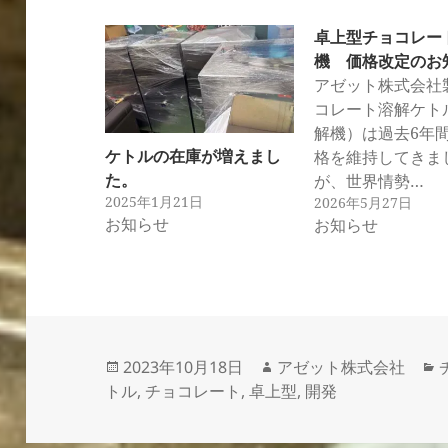
卓上型チョコレー
機 価格改定のお
アゼット株式会社
コレート溶解ケト
解機）は過去6年
ケトルの在庫が増えまし
格を維持してきま
た。
が、世界情勢…
2025年1月21日
2026年5月27日
お知らせ
お知らせ
投
作
2023年10月18日
アゼット株式会社
稿
成
トル
,
チョコレート
,
卓上型
,
開発
日:
者