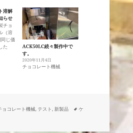
ト溶解
知らせ
製チョ
ル（溶
間同じ価
ACK50LC続々製作中で
した
す。
2020年11月4日
チョコレート機械
カ
タ
チョコレート機械
,
テスト
,
新製品
ケ
テ
グ
ゴ
リ