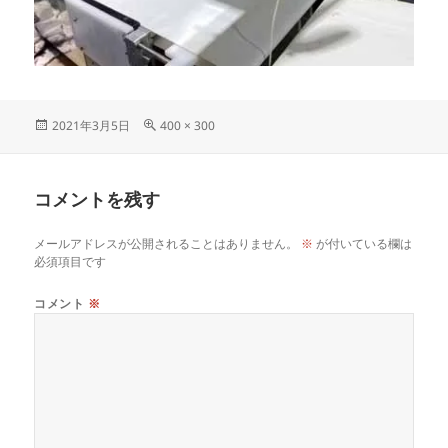
投
フ
2021年3月5日
400 × 300
稿
ル
日:
サ
イ
コメントを残す
ズ
メールアドレスが公開されることはありません。
※
が付いている欄は
必須項目です
コメント
※